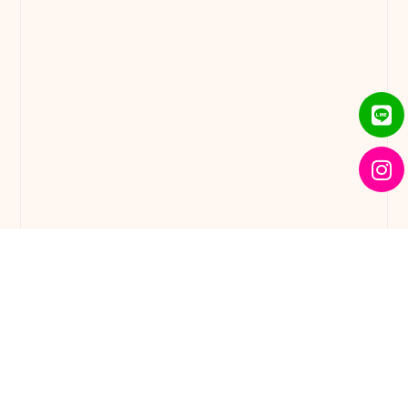
Li
In
Carmは2023年3月23日で、5年目に突入
という事で、記念キャンペーンを実施します
①2月対象クラスの入会金無料